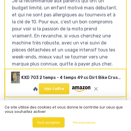
Je la recommande aux parents qui ont un
budget limité, un enfant motivé mais débutant,
et qui ne sont pas allergiques au tournevis et à
la clé de 10. Pour eux, c’est un bon compromis
pour voir si la passion de la moto prend
vraiment. En revanche, si vous cherchez une
machine très robuste, avec un vrai suivi de
pièces détachées et un usage intensif tous les
week-ends, mieux vaut se tourner vers une
marque plus connue, quitte à payer plus cher,
ou regarder en occasion sur des modèles de
KXD 703 2 temps - 4 temps 49 cc Dirt Bike CrossBike Enduro DirtBike pocket Pitbike PocketBike Motocross Moto Motorbike Motorsport Pocket (turquoise, KXD 703B 4 temps) Turquoise KXD 703B 49ccm 4T
meilleure qualité. En résumé : rien
d’extraordinaire, mais efficace pour ce pour quoi
🔥
Voir l'offre
c’est vendu.
Ce site utilise des cookies et vous donne le contrôle sur ceux que
vous souhaitez activer
Voir l'offre
Tout accepter
Personnaliser