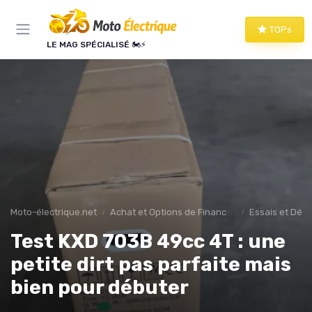
Panneau de gestion des cookies
TOPs
LE MAG SPÉCIALISÉ 🏍️⚡
Moto-électrique.net
Achat et Options de Financement
Essais et Dém
Test KXD 703B 49cc 4T : une
petite dirt pas parfaite mais
bien pour débuter