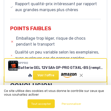
Rapport qualité-prix intéressant par rapport
aux grandes marques plus chères
POINTS FAIBLES
Emballage trop léger, risque de chocs
pendant le transport
Qualité un peu variable selon les exemplaires,
avec quelques cas de pannes rapides
GPPRO
Batterie GEL 12V 5Ah GP-PRO GTX4L-BS (remplace YTX4L-BS)
🔥
Voir l'offre
CONCLUSION
Ce site utilise des cookies et vous donne le contrôle sur ceux que
NOTE DE LA RÉDACTION
vous souhaitez activer
★★★★★
★★★★★
Tout accepter
Personnaliser