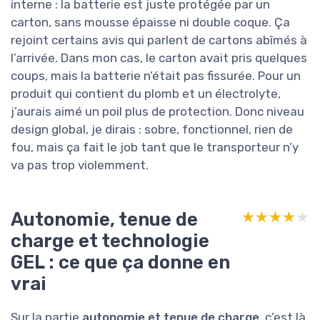
interne : la batterie est juste protégée par un
carton, sans mousse épaisse ni double coque. Ça
rejoint certains avis qui parlent de cartons abîmés à
l’arrivée. Dans mon cas, le carton avait pris quelques
coups, mais la batterie n’était pas fissurée. Pour un
produit qui contient du plomb et un électrolyte,
j’aurais aimé un poil plus de protection. Donc niveau
design global, je dirais : sobre, fonctionnel, rien de
fou, mais ça fait le job tant que le transporteur n’y
va pas trop violemment.
Autonomie, tenue de
★★★★★
★★★★★
charge et technologie
GEL : ce que ça donne en
vrai
Sur la partie
autonomie et tenue de charge
, c’est là