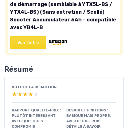
de démarrage (semblable à YTX5L-BS /
YTX4L-BS) (Sans entretien / Scellé)
Scooter Accumulateur 5Ah - compatible
avec YB4L-B
Voir l'offre
Résumé
NOTE DE LA RÉDACTION
★★★★★
★★★★★
RAPPORT QUALITÉ-PRIX :
DESIGN ET FINITIONS :
PLUTÔT INTÉRESSANT,
BASIQUE MAIS PROPRE,
AVEC QUELQUES
AVEC DEUX-TROIS
COMPROMIS
DÉTAILS À SAVOIR