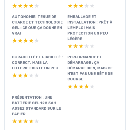
★★★★★
★★★★★
★★★★★
★★★★★
AUTONOMIE, TENUE DE
EMBALLAGE ET
CHARGE ET TECHNOLOGIE
INSTALLATION : PRÊT À
GEL : CE QUE ÇA DONNE EN
L’EMPLOI MAIS
VRAI
PROTECTION UN PEU
LÉGÈRE
★★★★★
★★★★★
★★★★★
★★★★★
DURABILITÉ ET FIABILITÉ :
PERFORMANCE ET
CORRECT, MAIS LA
DÉMARRAGE : ÇA
LOTERIE EXISTE UN PEU
DÉMARRE BIEN, MAIS CE
N’EST PAS UNE BÊTE DE
★★★★★
★★★★★
COURSE
★★★★★
★★★★★
PRÉSENTATION : UNE
BATTERIE GEL 12V 5AH
ASSEZ STANDARD SUR LE
PAPIER
★★★★★
★★★★★