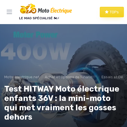
Panneau de gestion des cookies
TOPs
LE MAG SPÉCIALISÉ 🏍️⚡
Moto-électrique.net
Achat et Options de Financement
Essais et Dém
Test HITWAY Moto électrique
enfants 36V : la mini-moto
qui met vraiment les gosses
dehors