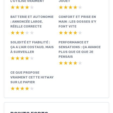
L’UTILISE VRAIMENT
JOUET
★★★★★
★★★★★
★★★★★
★★★★★
BATTERIE ET AUTONOMIE
CONFORT ET PRISE EN
: ANNONCÉE LARGE,
MAIN : LES GOSSES S'Y
RÉELLE CORRECTE
FONT VITE
★★★★★
★★★★★
★★★★★
★★★★★
SOLIDITÉ ET FIABILITÉ :
PERFORMANCE ET
ÇA A L’AIR COSTAUD, MAIS
SENSATIONS : ÇA AVANCE
À SURVEILLER
PLUS QUE CE QUE JE
PENSAIS
★★★★★
★★★★★
★★★★★
★★★★★
CE QUE PROPOSE
VRAIMENT CETTE HITWAY
SUR LE PAPIER
★★★★★
★★★★★