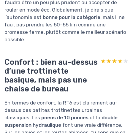
faudra être un peu plus prudent ou accepter de
rouler en mode éco. Globalement, je dirais que
l’autonomie est
bonne pour la catégorie
, mais il ne
faut pas prendre les 50–55 km comme une
promesse ferme, plutôt comme le meilleur scénario
possible.
Confort : bien au-dessus
★★★★★
★★★★★
d’une trottinette
basique, mais pas une
chaise de bureau
En termes de confort, la RT6 est clairement au-
dessus des petites trottinettes urbaines
classiques. Les
pneus de 10 pouces
et la
double
suspension hydraulique
font une vraie différence.
Sur les pavés et les routes abîmées, tu sens que ça