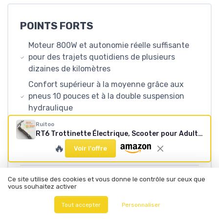
POINTS FORTS
Moteur 800W et autonomie réelle suffisante
pour des trajets quotidiens de plusieurs
dizaines de kilomètres
Confort supérieur à la moyenne grâce aux
pneus 10 pouces et à la double suspension
hydraulique
Bon rapport qualité-prix pour ce niveau de
Ruitoo
RT6 Trottinette Électrique, Scooter pour Adulte, Batterie 48V 15.6Ah, Autonomie Max 50-55KM, Pneus Tout-Terrain 10 Pouces, 3 Mode de Vitesse, Affichage Intelligent, Facile à Plier
puissance et d’équipement (freins à disque,
🔥
clignotants, affichage LCD)
Voir l'offre
Ce site utilise des cookies et vous donne le contrôle sur ceux que
POINTS FAIBLES
vous souhaitez activer
Poids élevé (23,5 kg) qui la rend pénible à
Tout accepter
Personnaliser
porter dans les escaliers ou sur de longues