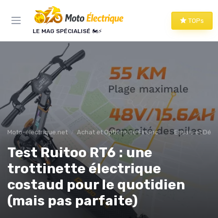
Panneau de gestion des cookies
TOPs
LE MAG SPÉCIALISÉ 🏍️⚡
Moto-électrique.net
Achat et Options de Financement
Essais et Dém
Test Ruitoo RT6 : une
trottinette électrique
costaud pour le quotidien
(mais pas parfaite)