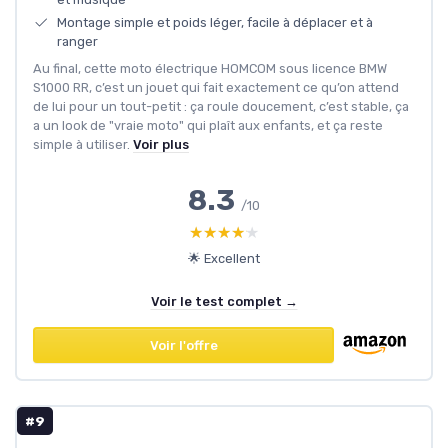
Montage simple et poids léger, facile à déplacer et à
ranger
Au final, cette moto électrique HOMCOM sous licence BMW
S1000 RR, c’est un jouet qui fait exactement ce qu’on attend
de lui pour un tout-petit : ça roule doucement, c’est stable, ça
a un look de "vraie moto" qui plaît aux enfants, et ça reste
simple à utiliser.
Voir plus
8.3
/10
★★★★★
★★★★★
🌟 Excellent
Voir le test complet →
Voir l'offre
#9