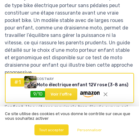
de type bike électrique porteur sans pédales peut
constituer une étape rassurante avant une vraie
pocket bike. Un modèle stable avec de larges roues
pour enfant, comme une draisienne moto, permet de
travailler l’équilibre sans gérer la puissance ni la
vitesse, ce qui rassure les parents prudents. Un guide
détaillé sur le choix d’une moto porteur enfant stable
et ergonomique est disponible sur ce test de moto
draisienne pour enfant qui illustre bien cette approche
progressive.
COSTWAY
#1
Les modèles de pocket cross électrique enfant ou de
Moto électrique enfant 12V rose (3-8 ans)
mini moto cross électrique pour enfants doivent aussi
9/10
Voir l'offre
être choisis en fonction du terrain et de la taille de
l’enfant. Une vitesse maximale trop élevée sur un sol
Ce site utilise des cookies et vous donne le contrôle sur ceux que
irrégulier augmente le risque de chute, même avec un
vous souhaitez activer
bon casque et des gants adaptés pour enfants. Avant
de passer commande, il est donc judicieux de vérifier
Tout accepter
Personnaliser
les articles stock de protections, la présence d’un