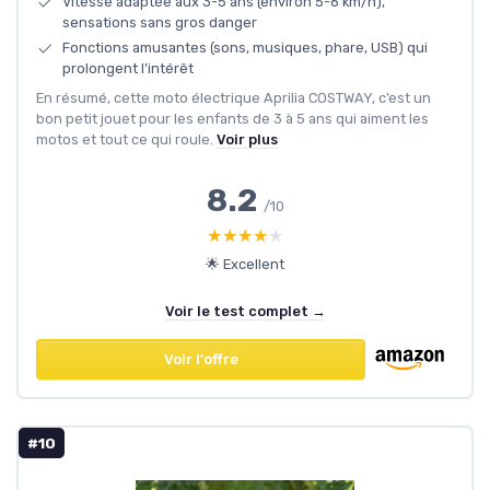
Vitesse adaptée aux 3-5 ans (environ 5-6 km/h),
sensations sans gros danger
Fonctions amusantes (sons, musiques, phare, USB) qui
prolongent l’intérêt
En résumé, cette moto électrique Aprilia COSTWAY, c’est un
bon petit jouet pour les enfants de 3 à 5 ans qui aiment les
motos et tout ce qui roule.
Voir plus
8.2
/10
★★★★★
★★★★★
🌟 Excellent
Voir le test complet →
Voir l'offre
#10