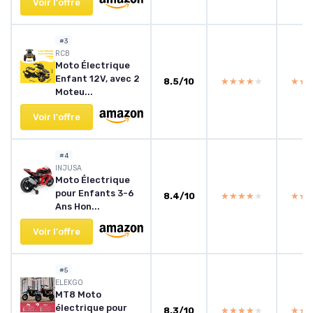
Voir l'offre
#3
RCB
Moto Électrique
Enfant 12V, avec 2
8.5/10
★★★★★
★★★★★
★★
★★
Moteu...
Voir l'offre
#4
INJUSA
Moto Électrique
pour Enfants 3-6
8.4/10
★★★★★
★★★★★
★★
★★
Ans Hon...
Voir l'offre
#5
ELEKGO
MT8 Moto
électrique pour
8.3/10
★★★★★
★★★★★
★★
★★