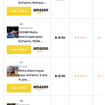
Enfants, Moteur...
Voir l'offre
#6
EVERCROSS
EV05M Moto
Electrique pour
8.3/10
★★★★★
★★★★★
★★
★★
Enfants, 150W...
Voir l'offre
#7
INJUSA
Moto électrique
pour enfants 3 ans
8.3/10
★★★★★
★★★★★
★★
★★
4 ans...
Voir l'offre
#8