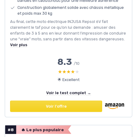
bandes en caoutchouc pour une meilleure adhérence
Construction globalement solide avec châssis métallique
et poids max 30 kg
Au final, cette moto électrique INJUSA Repsol 6V fait
clairement le taf pour ce qu’on lui demande : amuser des
enfants de 3 à 5 ans en leur donnant l’impression de conduire
une “vraie” moto, sans partir dans des vitesses dangereuses.
Voir plus
8.3
/10
★★★★★
★★★★★
🌟 Excellent
Voir le test complet →
Voir l'offre
#8
🔥 Le plus populaire