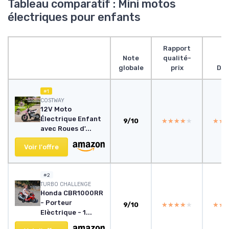
Tableau comparatif : Mini motos
électriques pour enfants
Rapport
Note
qualité-
globale
prix
Des
#1
COSTWAY
12V Moto
Électrique Enfant
9/10
★★★★★
★★★★★
★★
★★
avec Roues d'...
Voir l'offre
#2
TURBO CHALLENGE
Honda CBR1000RR
- Porteur
9/10
★★★★★
★★★★★
★★
★★
Elèctrique - 1...