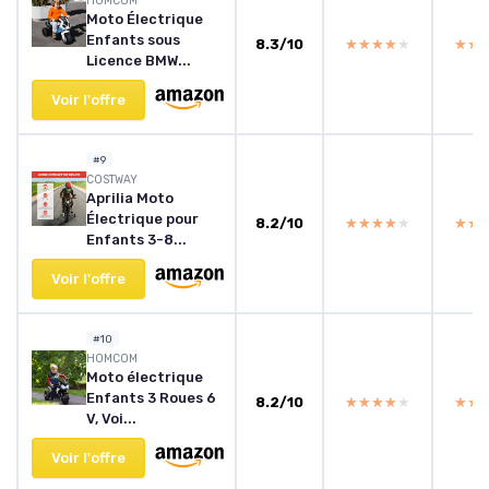
HOMCOM
Moto Électrique
Enfants sous
8.3/10
★★★★★
★★★★★
★★
★★
Licence BMW...
Voir l'offre
#9
COSTWAY
Aprilia Moto
Électrique pour
8.2/10
★★★★★
★★★★★
★★
★★
Enfants 3-8...
Voir l'offre
#10
HOMCOM
Moto électrique
Enfants 3 Roues 6
8.2/10
★★★★★
★★★★★
★★
★★
V, Voi...
Voir l'offre