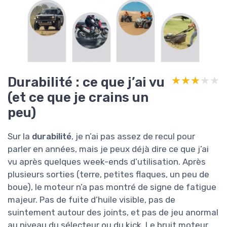
Durabilité : ce que j’ai vu
★★★★★
★★★★★
(et ce que je crains un
peu)
Sur la
durabilité
, je n’ai pas assez de recul pour
parler en années, mais je peux déjà dire ce que j’ai
vu après quelques week-ends d’utilisation. Après
plusieurs sorties (terre, petites flaques, un peu de
boue), le moteur n’a pas montré de signe de fatigue
majeur. Pas de fuite d’huile visible, pas de
suintement autour des joints, et pas de jeu anormal
au niveau du sélecteur ou du kick. Le bruit moteur