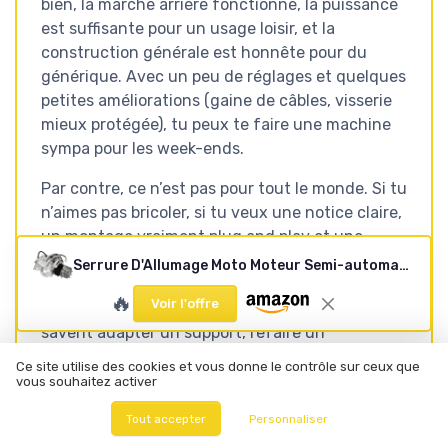
bien, la marche arrière fonctionne, la puissance
est suffisante pour un usage loisir, et la
construction générale est honnête pour du
générique. Avec un peu de réglages et quelques
petites améliorations (gaine de câbles, visserie
mieux protégée), tu peux te faire une machine
sympa pour les week-ends.
Par contre, ce n’est pas pour tout le monde. Si tu
n’aimes pas bricoler, si tu veux une notice claire,
un montage vraiment plug and play et une
finition au top, tu risques d’être déçu. Ce moteur
Serrure D'Allumage Moto Moteur Semi-automatique Électrique 125CC 4 Temps CDI + Marche Arrière Pour ATV Quad Go Kart
s’adresse plutôt aux gens qui ont déjà mis les
🔥
Voir l'offre
mains dans des moteurs chinois 110/125, qui
savent adapter un support, refaire un
branchement propre et régler un ralenti. Pour
Ce site utilise des cookies et vous donne le contrôle sur ceux que
eux, le rapport qualité-prix est intéressant. Pour
vous souhaitez activer
quelqu’un qui veut juste déposer chez un pro et
Tout accepter
Personnaliser
rouler, mieux vaut partir sur une marque plus