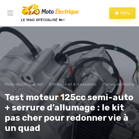
Panneau de gestion des cookies
TOPs
LE MAG SPÉCIALISÉ 🏍️⚡
Moto-électrique.net
Entretien et Accessoires
Pièces de Rechang
Test moteur 125cc semi-auto
+ serrure d’allumage : le kit
pas cher pour redonner vie à
un quad