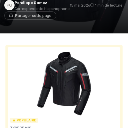
Penélope Gomez
15 mai 2026
1 min de lecture
Correspondante hispanophone
Partager cette page
🔥 POPULAIRE
ZYXFORMIS