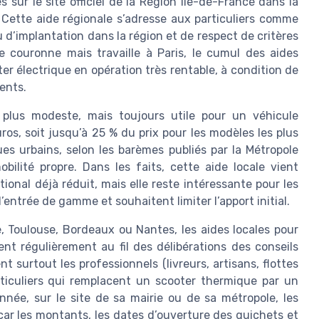
s sur le site officiel de la Région Île-de-France dans la
. Cette aide régionale s’adresse aux particuliers comme
 d’implantation dans la région et de respect de critères
 couronne mais travaille à Paris, le cumul des aides
er électrique en opération très rentable, à condition de
ents.
plus modeste, mais toujours utile pour un véhicule
ros, soit jusqu’à 25 % du prix pour les modèles les plus
es urbains, selon les barèmes publiés par la Métropole
bilité propre. Dans les faits, cette aide locale vient
onal déjà réduit, mais elle reste intéressante pour les
’entrée de gamme et souhaitent limiter l’apport initial.
, Toulouse, Bordeaux ou Nantes, les aides locales pour
nt régulièrement au fil des délibérations des conseils
t surtout les professionnels (livreurs, artisans, flottes
articuliers qui remplacent un scooter thermique par un
année, sur le site de sa mairie ou de sa métropole, les
 car les montants, les dates d’ouverture des guichets et