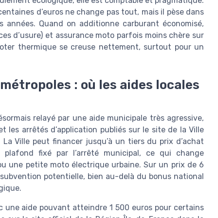
eulement écologique, elle est comptable et pragmatique.
entaines d’euros ne change pas tout, mais il pèse dans
urs années. Quand on additionne carburant économisé,
ces d’usure) et assurance moto parfois moins chère sur
cooter thermique se creuse nettement, surtout pour un
 métropoles : où les aides locales
ésormais relayé par une aide municipale très agressive,
les arrêtés d’application publiés sur le site de la Ville
 La Ville peut financer jusqu’à un tiers du prix d’achat
 plafond fixé par l’arrêté municipal, ce qui change
u une petite moto électrique urbaine. Sur un prix de 6
e subvention potentielle, bien au-delà du bonus national
ogique.
c une aide pouvant atteindre 1 500 euros pour certains