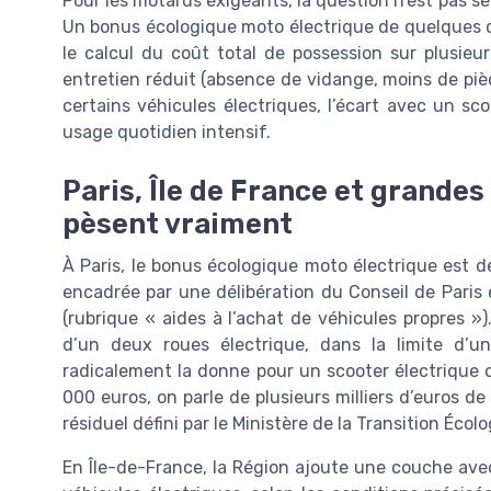
Pour les motards exigeants, la question n’est pas s
Un bonus écologique moto électrique de quelques c
le calcul du coût total de possession sur plusie
entretien réduit (absence de vidange, moins de piè
certains véhicules électriques, l’écart avec un s
usage quotidien intensif.
Paris, Île de France et grandes
pèsent vraiment
À Paris, le bonus écologique moto électrique est d
encadrée par une délibération du Conseil de Paris et 
(rubrique « aides à l’achat de véhicules propres »).
d’un deux roues électrique, dans la limite d’un
radicalement la donne pour un scooter électrique o
000 euros, on parle de plusieurs milliers d’euros d
résiduel défini par le Ministère de la Transition Écol
En Île-de-France, la Région ajoute une couche ave