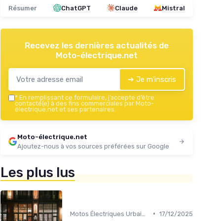
Résumer
ChatGPT
Claude
Mistral
Recevez les dernières actualités de
Moto-électrique.net
➔ Je m'inscris
*
En remplissant ce formulaire, j’accepte d’être
contacté(e) à des fins commerciales par Moto-
électrique.net et ses partenaires.
Moto-électrique.net
Ajoutez-nous à vos sources préférées sur Google
Les plus lus
•
Motos Électriques Urbaines
17/12/2025