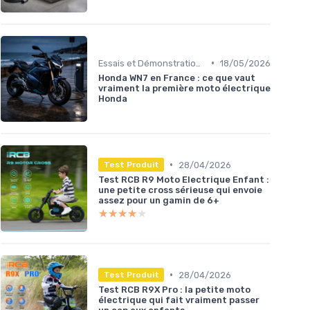
•
Essais et Démonstrations
18/05/2026
Honda WN7 en France : ce que vaut
vraiment la première moto électrique
Honda
•
28/04/2026
Test Produit
Test RCB R9 Moto Electrique Enfant :
une petite cross sérieuse qui envoie
assez pour un gamin de 6+
★★★★★
★★★★★
•
28/04/2026
Test Produit
Test RCB R9X Pro : la petite moto
électrique qui fait vraiment passer