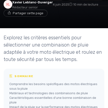
Xavier Leblanc-Duverger
4 juin 2025
10 min de lecture
Rédacteur senior
Partager cette page
Explorez les critères essentiels pour
sélectionner une combinaison de pluie
adaptée à votre moto électrique et roulez en
toute sécurité par tous les temps.
SOMMAIRE
Comprendre les besoins spécifiques des motos électriques
sous la pluie
Matériaux et technologies des combinaisons de pluie
Caractéristiques essentielles d'une bonne combinaison de
pluie
Impact de la pluie sur la performance des motos électriques