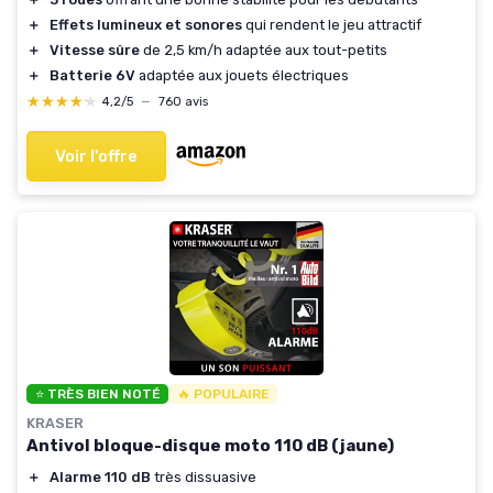
＋
Effets lumineux et sonores
qui rendent le jeu attractif
＋
Vitesse sûre
de 2,5 km/h adaptée aux tout-petits
＋
Batterie 6V
adaptée aux jouets électriques
★★★★★
★★★★★
4,2/5
—
760 avis
Voir l'offre
⭐ TRÈS BIEN NOTÉ
🔥 POPULAIRE
KRASER
Antivol bloque-disque moto 110 dB (jaune)
＋
Alarme 110 dB
très dissuasive