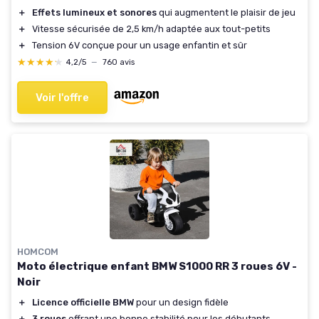
＋
Effets lumineux et sonores
qui augmentent le plaisir de jeu
＋
Vitesse sécurisée de 2,5 km/h adaptée aux tout-petits
＋
Tension 6V conçue pour un usage enfantin et sûr
★★★★★
★★★★★
4,2/5
—
760 avis
Voir l'offre
HOMCOM
Moto électrique enfant BMW S1000 RR 3 roues 6V -
Noir
＋
Licence officielle BMW
pour un design fidèle
＋
3 roues
offrant une bonne stabilité pour les débutants