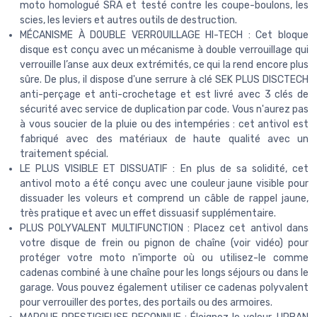
moto homologué SRA et testé contre les coupe-boulons, les
scies, les leviers et autres outils de destruction.
MÉCANISME À DOUBLE VERROUILLAGE HI-TECH : Cet bloque
disque est conçu avec un mécanisme à double verrouillage qui
verrouille l’anse aux deux extrémités, ce qui la rend encore plus
sûre. De plus, il dispose d'une serrure à clé SEK PLUS DISCTECH
anti-perçage et anti-crochetage et est livré avec 3 clés de
sécurité avec service de duplication par code. Vous n'aurez pas
à vous soucier de la pluie ou des intempéries : cet antivol est
fabriqué avec des matériaux de haute qualité avec un
traitement spécial.
LE PLUS VISIBLE ET DISSUATIF : En plus de sa solidité, cet
antivol moto a été conçu avec une couleur jaune visible pour
dissuader les voleurs et comprend un câble de rappel jaune,
très pratique et avec un effet dissuasif supplémentaire.
PLUS POLYVALENT MULTIFUNCTION : Placez cet antivol dans
votre disque de frein ou pignon de chaîne (voir vidéo) pour
protéger votre moto n'importe où ou utilisez-le comme
cadenas combiné à une chaîne pour les longs séjours ou dans le
garage. Vous pouvez également utiliser ce cadenas polyvalent
pour verrouiller des portes, des portails ou des armoires.