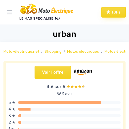
Panneau de gestion des cookies
TOPs
LE MAG SPÉCIALISÉ 🏍️⚡
urban
Moto-électrique.net
Shopping
Motos électriques
Motos électriq
Voir l'offre
4,6 sur 5
★★★★★
★★★★★
563 avis
5 ★
4 ★
3 ★
2 ★