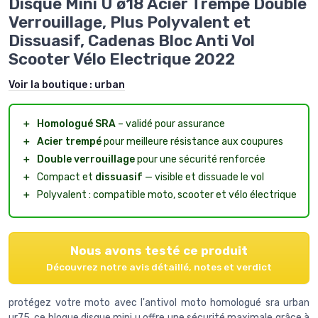
Disque Mini U ø18 Acier Trempé Double
Verrouillage, Plus Polyvalent et
Dissuasif, Cadenas Bloc Anti Vol
Scooter Vélo Electrique 2022
Voir la boutique :
urban
＋
Homologué SRA
– validé pour assurance
＋
Acier trempé
pour meilleure résistance aux coupures
＋
Double verrouillage
pour une sécurité renforcée
＋
Compact et
dissuasif
— visible et dissuade le vol
＋
Polyvalent : compatible moto, scooter et vélo électrique
Nous avons testé ce produit
Découvrez notre avis détaillé, notes et verdict
protégez votre moto avec l'antivol moto homologué sra urban
ur75. ce bloque disque mini u offre une sécurité maximale grâce à