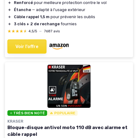
＋
Renforcé
pour meilleure protection contre le vol
＋
Étanche
— adapté à l'usage extérieur
＋
Câble rappel 1,5 m
pour prévenir les oublis
＋
3 clés + 2 de rechange
fournies
★★★★★
★★★★★
4,5/5
—
7687 avis
Voir l'offre
⭐ TRÈS BIEN NOTÉ
🔥 POPULAIRE
KRASER
Bloque-disque antivol moto 110 dB avec alarme et
câble rappel