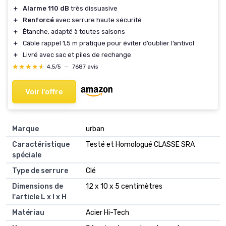
＋
Alarme 110 dB
très dissuasive
＋
Renforcé
avec serrure haute sécurité
＋
Étanche, adapté à toutes saisons
＋
Câble rappel 1,5 m pratique pour éviter d’oublier l’antivol
＋
Livré avec sac et piles de rechange
★★★★★
★★★★★
4,5/5
—
7687 avis
Voir l'offre
Marque
urban
Caractéristique
Testé et Homologué CLASSE SRA
spéciale
Type de serrure
Clé
Dimensions de
12 x 10 x 5 centimètres
l'article L x l x H
Matériau
Acier Hi-Tech