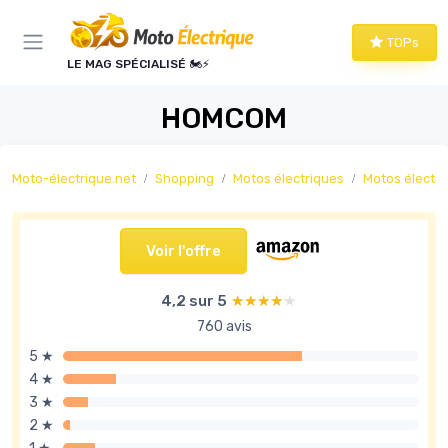
Panneau de gestion des cookies
TOPs
LE MAG SPÉCIALISÉ 🏍️⚡
HOMCOM
Moto-électrique.net
Shopping
Motos électriques
Motos électriq
Voir l'offre
4,2 sur 5
★★★★★
★★★★★
760 avis
5 ★
4 ★
3 ★
2 ★