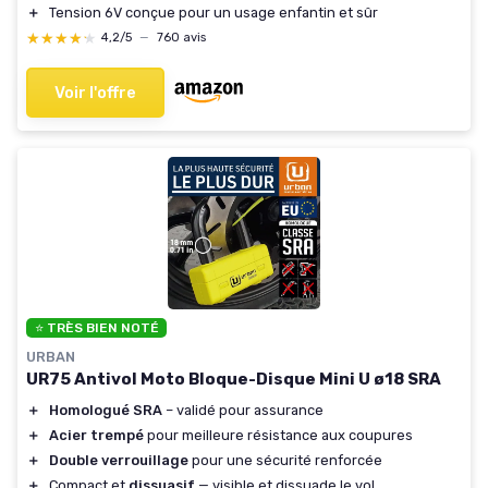
＋
Tension 6V conçue pour un usage enfantin et sûr
★★★★★
★★★★★
4,2/5
—
760 avis
Voir l'offre
⭐ TRÈS BIEN NOTÉ
URBAN
UR75 Antivol Moto Bloque-Disque Mini U ø18 SRA
＋
Homologué SRA
– validé pour assurance
＋
Acier trempé
pour meilleure résistance aux coupures
＋
Double verrouillage
pour une sécurité renforcée
＋
Compact et
dissuasif
— visible et dissuade le vol