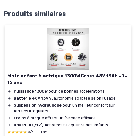
Produits similaires
Moto enfant électrique 1300W Cross 48V 13Ah - 7-
12 ans
＋
Puissance 1300W
pour de bonnes accélérations
＋
Batterie 48V 13Ah
: autonomie adaptée selon l'usage
＋
Suspension hydraulique
pour un meilleur confort sur
terrains irréguliers
＋
Freins à disque
offrant un freinage efficace
＋
Roues 14\"/12\"
adaptées à l'équilibre des enfants
★★★★★
★★★★★
5/5
—
1 avis