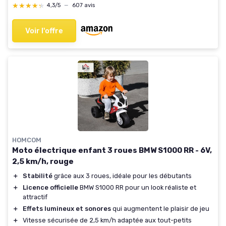
★★★★★
★★★★★
4,3/5
—
607 avis
Voir l'offre
HOMCOM
Moto électrique enfant 3 roues BMW S1000 RR - 6V,
2,5 km/h, rouge
＋
Stabilité
grâce aux 3 roues, idéale pour les débutants
＋
Licence officielle
BMW S1000 RR pour un look réaliste et
attractif
＋
Effets lumineux et sonores
qui augmentent le plaisir de jeu
＋
Vitesse sécurisée de 2,5 km/h adaptée aux tout-petits