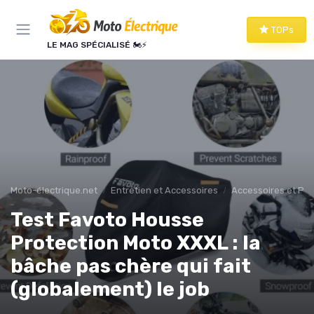
Panneau de gestion des cookies
TOPs
LE MAG SPÉCIALISÉ 🏍️⚡
Moto-électrique.net
Entretien et Accessoires
Accessoires et Per
Test Favoto Housse
Protection Moto XXXL : la
bâche pas chère qui fait
(globalement) le job