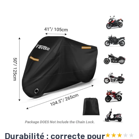
Durabilité : correcte pour
★★★★★
★★★★★