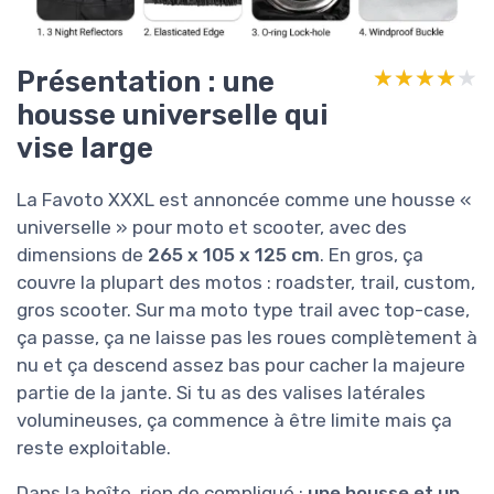
Présentation : une
★★★★★
★★★★★
housse universelle qui
vise large
La Favoto XXXL est annoncée comme une housse «
universelle » pour moto et scooter, avec des
dimensions de
265 x 105 x 125 cm
. En gros, ça
couvre la plupart des motos : roadster, trail, custom,
gros scooter. Sur ma moto type trail avec top-case,
ça passe, ça ne laisse pas les roues complètement à
nu et ça descend assez bas pour cacher la majeure
partie de la jante. Si tu as des valises latérales
volumineuses, ça commence à être limite mais ça
reste exploitable.
Dans la boîte, rien de compliqué :
une housse et un