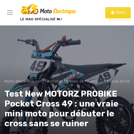
Panneau de gestion des cookies
TOPs
LE MAG SPÉCIALISÉ 🏍️⚡
Moto-électrique.net
Achat et Options de Financement
Essais et Dém
Test New MOTORZ PROBIKE
Pocket Cross 49 : une vraie
mini moto pour débuter le
cross sans se ruiner