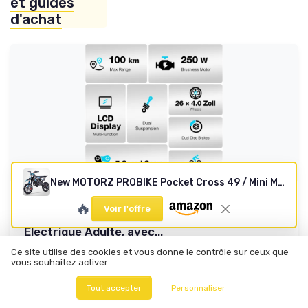
et guides
d'achat
New MOTORZ PROBIKE Pocket Cross 49 / Mini Moto Enfant 50cc / Édition 2025 / Bleu
COLORWAY
🔥
Voir l'offre
Velo Electrique Homme et Femme, VTT
Electrique Adulte, avec...
Un VTT électrique costaud mais pas parfait pour le quotidien
Ce site utilise des cookies et vous donne le contrôle sur ceux que
vous souhaitez activer
8.3/10
★★★★★
★★★★★
Rapport qualité-prix
★★★★★
★★★★★
Tout accepter
Personnaliser
Design
★★★★★
★★★★★