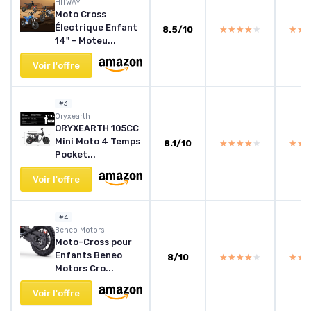
HITWAY
Moto Cross
Électrique Enfant
8.5/10
★★★★★
★★★★★
★★
★★
14" - Moteu...
Voir l'offre
#3
‎Oryxearth
ORYXEARTH 105CC
Mini Moto 4 Temps
8.1/10
★★★★★
★★★★★
★★
★★
Pocket...
Voir l'offre
#4
Beneo Motors
Moto-Cross pour
Enfants Beneo
8/10
★★★★★
★★★★★
★★
★★
Motors Cro...
Voir l'offre