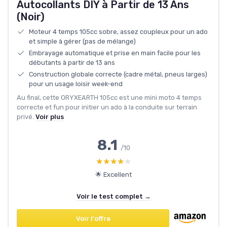
Autocollants DIY à Partir de 13 Ans
(Noir)
Moteur 4 temps 105cc sobre, assez coupleux pour un ado
et simple à gérer (pas de mélange)
Embrayage automatique et prise en main facile pour les
débutants à partir de 13 ans
Construction globale correcte (cadre métal, pneus larges)
pour un usage loisir week-end
Au final, cette ORYXEARTH 105cc est une mini moto 4 temps
correcte et fun pour initier un ado à la conduite sur terrain
privé.
Voir plus
8.1
/10
★★★★★
★★★★★
🌟 Excellent
Voir le test complet →
Voir l'offre