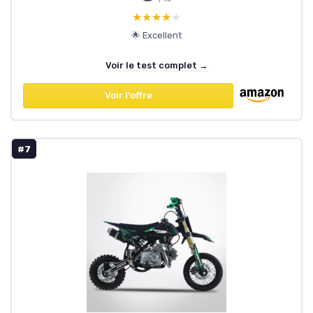
★★★★★
★★★★★
🌟 Excellent
Voir le test complet →
Voir l'offre
#7