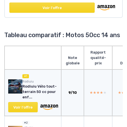
Voir l'offre
Tableau comparatif : Motos 50cc 14 ans
Rapport
Note
qualité-
globale
prix
Des
#1
Rodiuiu
Rodiuiu Vélo tout-
terrain 50 cc pour
9/10
★★★★★
★★★★★
★★
★★
enf...
Voir l'offre
#2