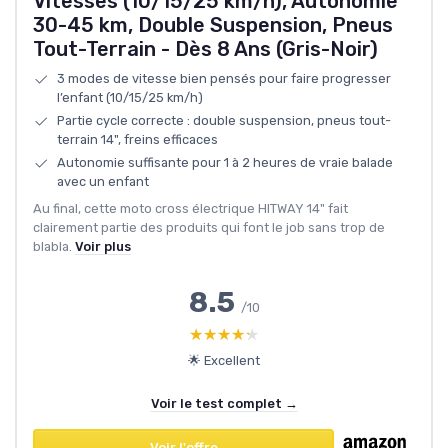
Vitesses (10/15/25 km/h), Autonomie
30-45 km, Double Suspension, Pneus
Tout-Terrain - Dès 8 Ans (Gris-Noir)
3 modes de vitesse bien pensés pour faire progresser
l’enfant (10/15/25 km/h)
Partie cycle correcte : double suspension, pneus tout-
terrain 14", freins efficaces
Autonomie suffisante pour 1 à 2 heures de vraie balade
avec un enfant
Au final, cette moto cross électrique HITWAY 14" fait
clairement partie des produits qui font le job sans trop de
blabla.
Voir plus
8.5
/10
★★★★★
★★★★★
🌟 Excellent
Voir le test complet →
Voir l'offre