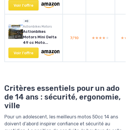
Voir l'offre
#8
‎Actionbikes Motors
Actionbikes
Motors Mini Delta
7/10
★★★★★
★★★★★
★★
★★
49 cc Moto...
Voir l'offre
Critères essentiels pour un ado
de 14 ans : sécurité, ergonomie,
ville
Pour un adolescent, les meilleurs motos 50cc 14 ans
doivent d’abord inspirer confiance et sécurité au