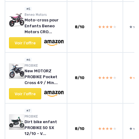
#5
‎Beneo Motors
Moto-cross pour
Enfants Beneo
8/10
★★★★★
★★★★★
★★
★★
Motors CRO...
Voir l'offre
#6
PROBIKE
New MOTORZ
PROBIKE Pocket
8/10
★★★★★
★★★★★
★★
★★
Cross 49 / Min...
Voir l'offre
#7
PROBIKE
Dirt bike enfant
PROBIKE 50 SX
8/10
★★★★★
★★★★★
★★
★★
12/10 - V...