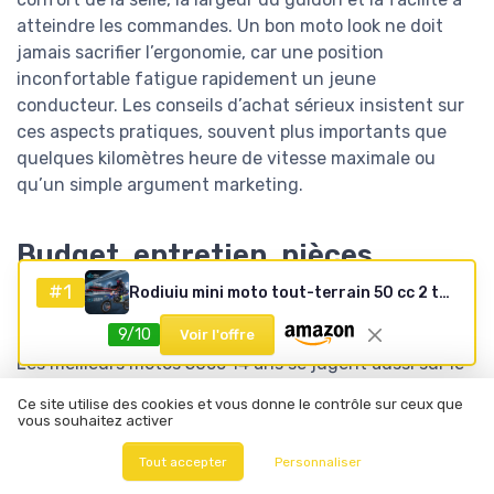
atteindre les commandes. Un bon moto look ne doit
jamais sacrifier l’ergonomie, car une position
inconfortable fatigue rapidement un jeune
conducteur. Les conseils d’achat sérieux insistent sur
ces aspects pratiques, souvent plus importants que
quelques kilomètres heure de vitesse maximale ou
qu’un simple argument marketing.
Budget, entretien, pièces
détachées et alternatives
#1
Rodiuiu mini moto tout-terrain 50 cc 2 temps pour enfants
électriques pour les 14 ans
9/10
Voir l'offre
Les meilleurs motos 50cc 14 ans se jugent aussi sur le
long terme, en intégrant le prix d’achat, l’entretien et la
Ce site utilise des cookies et vous donne le contrôle sur ceux que
disponibilité des pièces détachées. Une moto à boîte
vous souhaitez activer
d’occasion peut sembler attractive, mais une révision
Tout accepter
Personnaliser
moto complète et quelques réparations peuvent