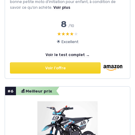
bonne petite moto d’initiation pour enfant, à condition de
savoir ce qu’on achète.
Voir plus
8
/10
★★★★★
★★★★★
🌟 Excellent
Voir le test complet →
Voir l'offre
#6
💰 Meilleur prix