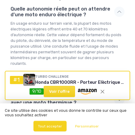
Quelle autonomie réelle peut on attendre
d’une moto enduro électrique ?
En usage enduro sur terrain varié, la plupart des motos
électriques légères offrent entre 40 et 70 kilomètres
d’autonomie réelle. Cette valeur dépend fortement du poids
du pilote, du dénivelé, de la température et du mode de
puissance utilisé. Une conduite fluide et l’usage de modes
intermédiaires permettent souvent de gagner plusieurs
kilomètres par charge, en particulier sur des parcours
roulants.
TURBO CHALLENGE
Les motos enduro électriques sont elles
#1
Honda CBR1000RR - Porteur Elèctrique - 119175 - Moto - Rouge - Prêt à Rouler - 30Kg Max - Plastique - Batteries Rechargeables - À partir de 3 ans
adaptées aux débutants ?
9/10
Voir l'offre
Comment se compare le coût d’entretien
avec une moto thermique ?
Ce site utilise des cookies et vous donne le contrôle sur ceux que
Peut on utiliser une moto enduro
vous souhaitez activer
électrique au quotidien en ville ?
Tout accepter
Personnaliser
Quelle est la durée de vie d’une batterie de