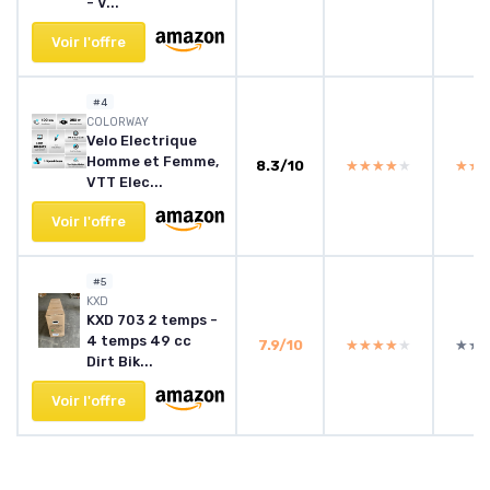
- V...
Voir l'offre
#4
COLORWAY
Velo Electrique
Homme et Femme,
8.3/10
★★★★★
★★★★★
★★
★★
VTT Elec...
Voir l'offre
#5
KXD
KXD 703 2 temps -
4 temps 49 cc
7.9/10
★★★★★
★★★★★
★★
★★
Dirt Bik...
Voir l'offre