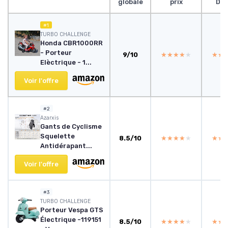
globale
prix
Des
#1
TURBO CHALLENGE
Honda CBR1000RR
- Porteur
9/10
★★★★★
★★★★★
★★
★★
Elèctrique - 1...
Voir l'offre
#2
Azarxis
Gants de Cyclisme
Squelette
8.5/10
★★★★★
★★★★★
★★
★★
Antidérapant...
Voir l'offre
#3
TURBO CHALLENGE
Porteur Vespa GTS
Électrique -119151
8.5/10
★★★★★
★★★★★
★★
★★