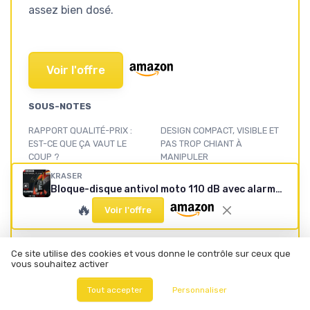
assez bien dosé.
Voir l'offre
SOUS-NOTES
RAPPORT QUALITÉ-PRIX :
DESIGN COMPACT, VISIBLE ET
EST-CE QUE ÇA VAUT LE
PAS TROP CHIANT À
COUP ?
MANIPULER
★★★★★
★★★★★
★★★★★
★★★★★
KRASER
Bloque-disque antivol moto 110 dB avec alarme et câble rappel
PILES, AUTONOMIE ET
SOLIDITÉ, RÉSISTANCE À LA
🔥
Voir l'offre
GALÈRE (OU PAS) À LES
PLUIE ET USURE DANS LE
CHANGER
TEMPS
★★★★★
★★★★★
★★★★★
★★★★★
Ce site utilise des cookies et vous donne le contrôle sur ceux que
vous souhaitez activer
UTILISATION AU QUOTIDIEN,
CE QU’IL Y A VRAIMENT DANS
SENSIBILITÉ ET FAUX
LA BOÎTE ET CE QUE ÇA
Tout accepter
Personnaliser
DÉCLENCHEMENTS
DONNE EN VRAI