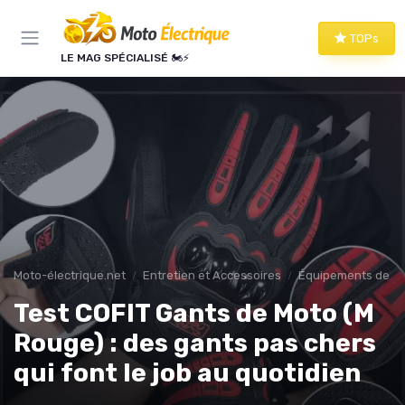
Panneau de gestion des cookies
TOPs
LE MAG SPÉCIALISÉ 🏍️⚡
Moto-électrique.net
Entretien et Accessoires
Équipements de Pr
Test COFIT Gants de Moto (M
Rouge) : des gants pas chers
qui font le job au quotidien