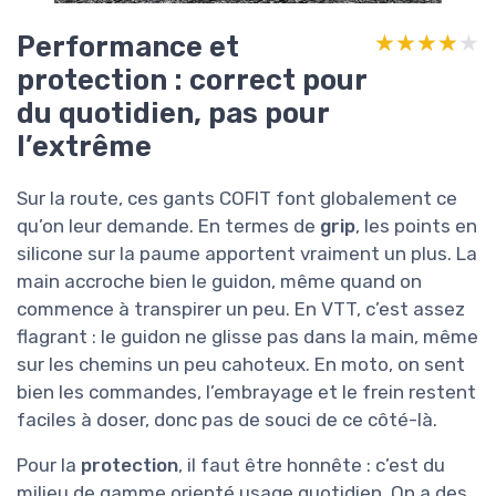
Performance et
★★★★★
★★★★★
protection : correct pour
du quotidien, pas pour
l’extrême
Sur la route, ces gants COFIT font globalement ce
qu’on leur demande. En termes de
grip
, les points en
silicone sur la paume apportent vraiment un plus. La
main accroche bien le guidon, même quand on
commence à transpirer un peu. En VTT, c’est assez
flagrant : le guidon ne glisse pas dans la main, même
sur les chemins un peu cahoteux. En moto, on sent
bien les commandes, l’embrayage et le frein restent
faciles à doser, donc pas de souci de ce côté-là.
Pour la
protection
, il faut être honnête : c’est du
milieu de gamme orienté usage quotidien. On a des