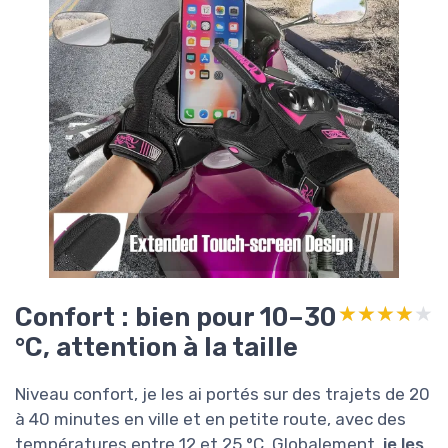
Confort : bien pour 10–30
★★★★★
★★★★★
°C, attention à la taille
Niveau confort, je les ai portés sur des trajets de 20
à 40 minutes en ville et en petite route, avec des
températures entre 12 et 25 °C. Globalement,
je les